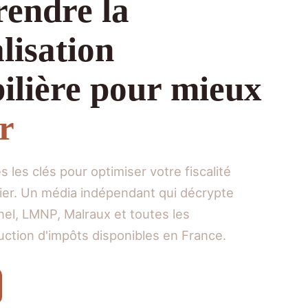
endre la
alisation
lière pour mieux
ir
 les clés pour optimiser votre fiscalité
lier. Un média indépendant qui décrypte
inel, LMNP, Malraux et toutes les
uction d'impôts disponibles en France.