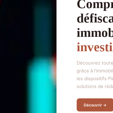
Compr
défisc
immobi
invest
Découvrez toutes
grâce à l'immobi
les dispositifs P
solutions de réd
Découvrir →