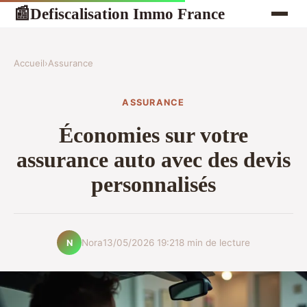
Defiscalisation Immo France
📰
Accueil
›
Assurance
ASSURANCE
Économies sur votre
assurance auto avec des devis
personnalisés
Nora
13/05/2026 19:21
8 min de lecture
N