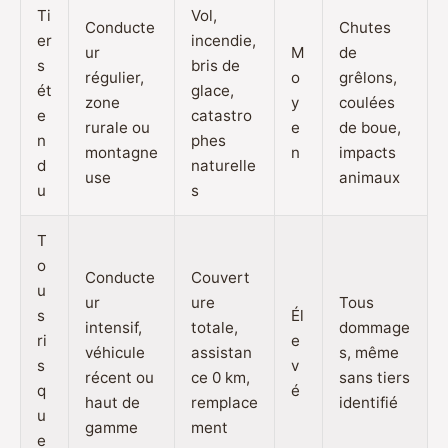
Ti
Vol,
Conducte
Chutes
er
incendie,
ur
M
de
s
bris de
régulier,
o
grêlons,
ét
glace,
zone
y
coulées
e
catastro
rurale ou
e
de boue,
n
phes
montagne
n
impacts
d
naturelle
use
animaux
u
s
T
o
Conducte
Couvert
u
ur
ure
Tous
s
Él
intensif,
totale,
dommage
ri
e
véhicule
assistan
s, même
s
v
récent ou
ce 0 km,
sans tiers
q
é
haut de
remplace
identifié
u
gamme
ment
e