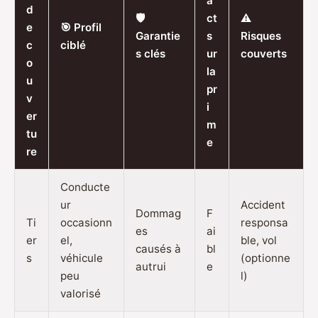
a
d
🛡️
ct
⚠️
e
🎯 Profil
Garantie
s
Risques
c
ciblé
s clés
ur
couverts
o
la
u
pr
v
i
er
m
tu
e
re
Conducte
ur
Accident
Dommag
F
Ti
occasionn
responsa
es
ai
er
el,
ble, vol
causés à
bl
s
véhicule
(optionne
autrui
e
peu
l)
valorisé