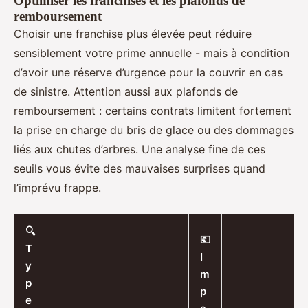
Optimiser les franchises et les plafonds de
remboursement
Choisir une franchise plus élevée peut réduire
sensiblement votre prime annuelle - mais à condition
d’avoir une réserve d’urgence pour la couvrir en cas
de sinistre. Attention aussi aux plafonds de
remboursement : certains contrats limitent fortement
la prise en charge du bris de glace ou des dommages
liés aux chutes d’arbres. Une analyse fine de ces
seuils vous évite des mauvaises surprises quand
l’imprévu frappe.
🔍
💶
T
I
y
m
p
p
e